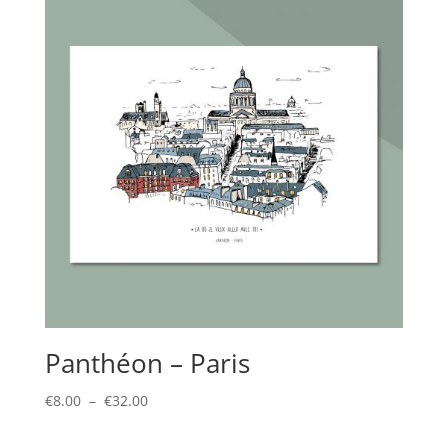
Panthéon – Paris
Plage
€
8.00
–
€
32.00
de
prix :