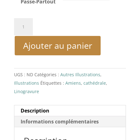
Passe-Partout
quantité
de
Cathédrale
Ajouter au panier
d'Amiens
-
Linogravure
UGS :
ND
Catégories :
Autres Illustrations
,
Illustrations
Étiquettes :
Amiens
,
cathédrale
,
Linogravure
Description
Informations complémentaires