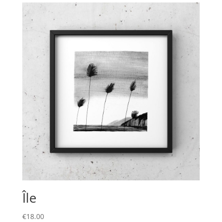
€8.00
à
€32.00
Île
€
18.00